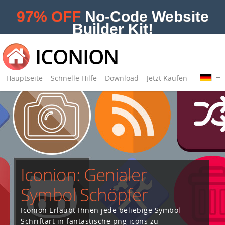
97% OFF
No-Code Website
Builder Kit!
ICONION
Hauptseite
Schnelle Hilfe
Download
Jetzt Kaufen
Iconion: Genialer
Symbol Schöpfer
Iconion Erlaubt Ihnen jede beliebige Symbol
Schriftart in fantastische png icons zu