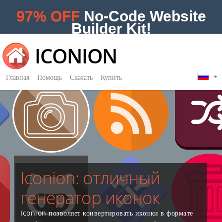
97% OFF
No-Code Website
Builder Kit!
ICONION
Главная
Помощь
Скачать
Купить
Iconion: отличный
генератор иконок
Iconion позволяет конвертировать иконки в формате