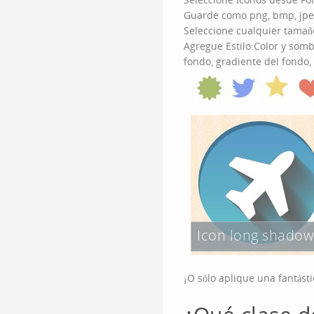
Guarde como png, bmp, jpeg
Seleccione cualquier tamaño
Agregue Estilo:Color y sombr
fondo, gradiente del fondo,
Icon long shadow
¡O sólo aplique una fantást