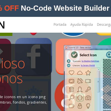
% OFF
No-Code Website Builder 
N
Portada
Ayuda Rápida
Descarg
dioso
onos
 de íconos en un ícono png
ombras, fondos, gradientes,