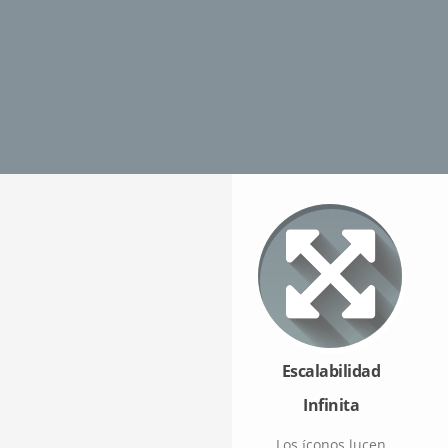
Escalabilidad
Infinita
Los íconos lucen