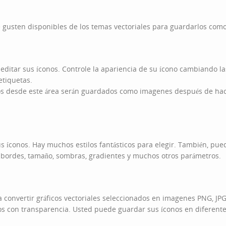
e gusten disponibles de los temas vectoriales para guardarlos com
y editar sus íconos. Controle la apariencia de su ícono cambiando l
etiquetas.
os desde este área serán guardados como imagenes después de hace
us íconos. Hay muchos estilos fantásticos para elegir. También, pue
o, bordes, tamaño, sombras, gradientes y muchos otros parámetros.
a convertir gráficos vectoriales seleccionados en imagenes PNG, JPG
s con transparencia. Usted puede guardar sus íconos en diferent