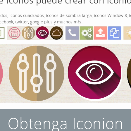
e íconos puede crear con Iconi
dos, íconos cuadrados, íconos de sombra larga, íconos Window 8, í
acebook, twitter, google plus y muchos más…
Obtenga Iconion