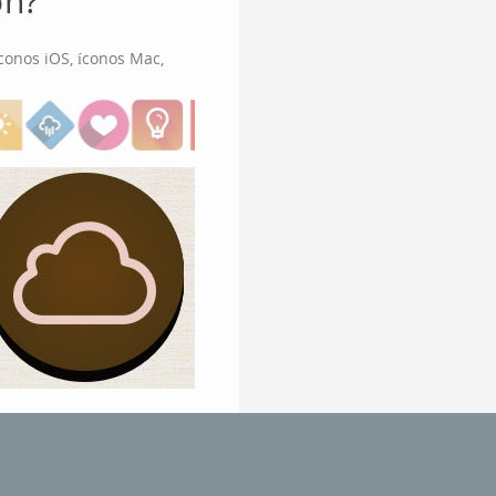
on?
conos iOS, íconos Mac,