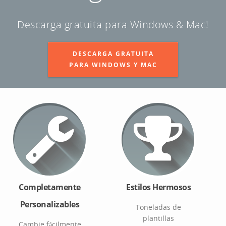
Descarga gratuita para Windows & Mac!
DESCARGA GRATUITA
PARA WINDOWS Y MAC
Completamente
Estilos Hermosos
Personalizables
Toneladas de
plantillas
Cambie fácilmente