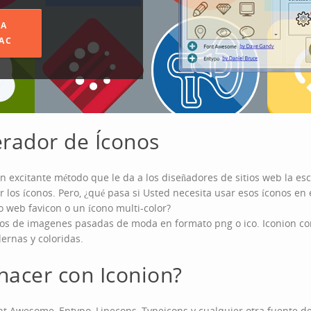
TA
AC
rador de Íconos
 excitante método que le da a los diseñadores de sitios web la escal
los íconos. Pero, ¿qué pasa si Usted necesita usar esos íconos en e
io web favicon o un ícono multi-color?
nos de imagenes pasadas de moda en formato png o ico. Iconion con
rnas y coloridas.
acer con Iconion?
t Awesome, Entypo, Linecons, Typeicons y cualquier otra fuente de