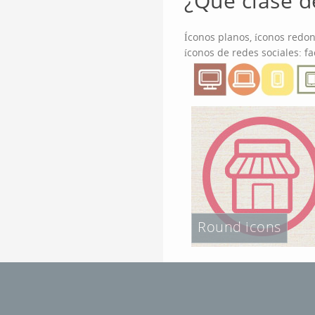
¿Qué clase d
Íconos planos, íconos redon
íconos de redes sociales: f
Square icons