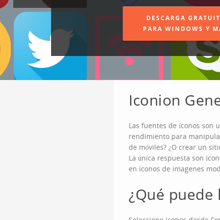
DESCARGA GRATUI
PARA WINDOWS Y M
Iconion Gene
Las fuentes de íconos son un
rendimiento para manipular 
de móviles? ¿O crear un sit
La única respuesta son íco
en íconos de imagenes mode
¿Qué puede h
Seleccione íconos desde Fon